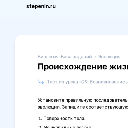
stepenin.ru
Биология. База заданий
›
Эволюция
Происхождение жизн
Тест из урока «29. Возникновение
Установите правильную последователь
эволюции. Запишите соответствующую
Поверхность тела.
Мешковидные легкие.