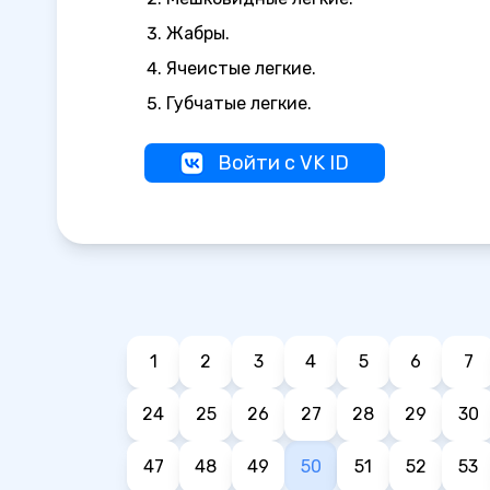
Жабры.
Ячеистые легкие.
Губчатые легкие.
Войти с VK ID
1
2
3
4
5
6
7
24
25
26
27
28
29
30
47
48
49
50
51
52
53