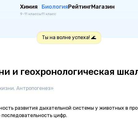
Химия
Биология
Рейтинг
Магазин
9-11 классы
11 класс
Ты на волне успеха! 🌊
и и геохронологическая шка
 жизни. Антропогенез»
ность развития дыхательной системы у животных в пр
 последовательность цифр.