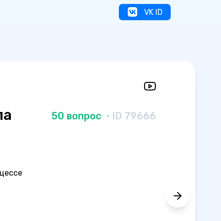
VK ID
ла
50 вопрос
· ID 79666
оцессе