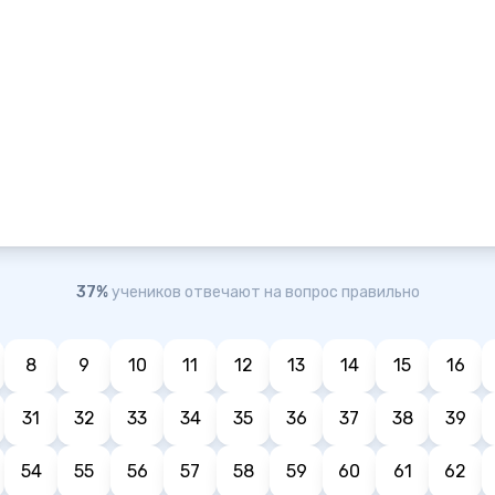
37%
учеников отвечают на вопрос правильно
8
9
10
11
12
13
14
15
16
31
32
33
34
35
36
37
38
39
54
55
56
57
58
59
60
61
62