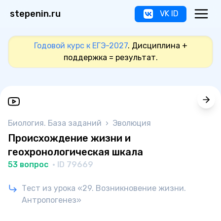
stepenin.ru
VK ID
Годовой курс к ЕГЭ-2027
. Дисциплина +
поддержка = результат.
Биология. База заданий
›
Эволюция
Происхождение жизни и
геохронологическая шкала
53 вопрос
· ID 79669
Тест из урока «29. Возникновение жизни.
Антропогенез»