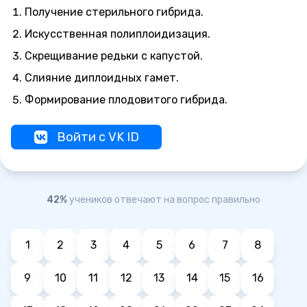
Получение стерильного гибрида.
Искусственная полиплоидизация.
Скрещивание редьки с капустой.
Слияние диплоидных гамет.
Формирование плодовитого гибрида.
Войти с VK ID
42%
учеников отвечают на вопрос правильно
1
2
3
4
5
6
7
8
9
10
11
12
13
14
15
16