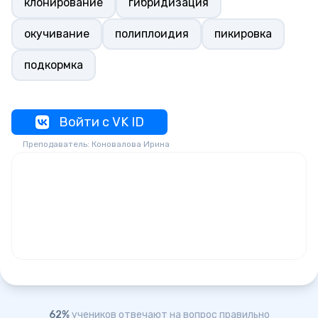
клонирование
гибридизация
окучивание
полиплоидия
пикировка
подкормка
Войти с VK ID
Преподаватель: Коновалова Ирина
62%
учеников отвечают на вопрос правильно