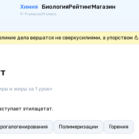
Химия
Биология
Рейтинг
Магазин
9-11 классы
11 класс
еликие дела вершатся не сверхусилиями, а упорством 💪
ст
иры и жиры за 1 урок»
 вступает этилацетат.
дрогалогенирования
Полимеризации
Горения