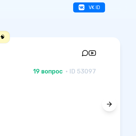
VK ID
🧠
19 вопрос
· ID 53097