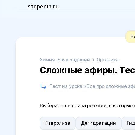
stepenin.ru
В
Химия. База заданий
›
Органика
Сложные эфиры. Те
Тест из урока «Все про сложные эф
Выберите два типа реакций, в которые
Гидролиза
Дегидратации
Ги