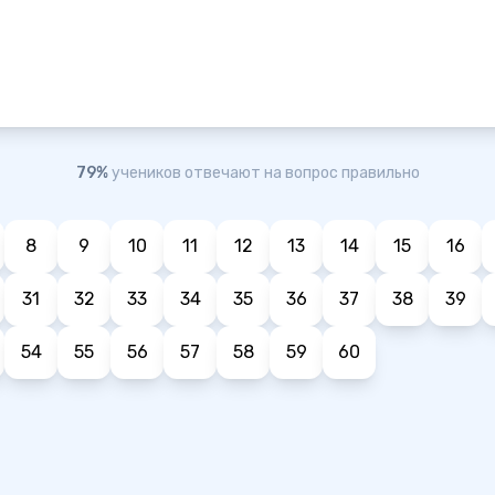
79%
учеников отвечают на вопрос правильно
8
9
10
11
12
13
14
15
16
31
32
33
34
35
36
37
38
39
54
55
56
57
58
59
60