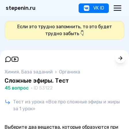
stepenin.ru
VK ID
Если это трудно запомнить, то это будет
трудно забыть 👇
Химия. База заданий
›
Органика
Сложные эфиры. Тест
45 вопрос
· ID 53122
Тест из урока «Все про сложные эфиры и жиры
за 1 урок»
Выберите два вещества, которые образуются при