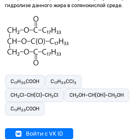
гидролизе данного жира в солянокислой среде.
C
H
COOH
C
H
CCl
17
35
17
33
3
CH
Cl–CH(Cl)–CH
Cl
CH
OH–CH(OH)–CH
OH
2
2
2
2
C
H
COOH
17
33
Войти с VK ID