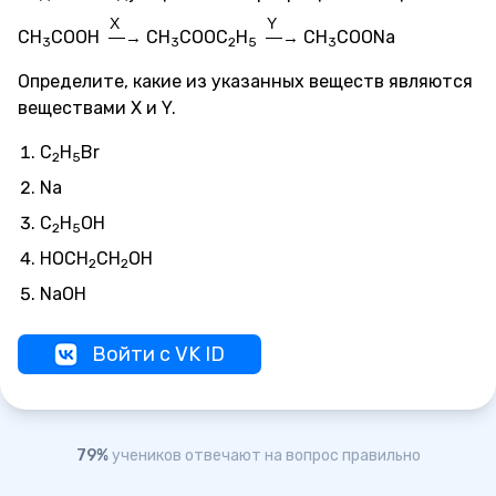
X
Y
CH
COOH
CH
COOC
H
CH
COONa
—→
—→
3
3
2
5
3
Определите, какие из указанных веществ являются
веществами X и Y.
C
H
Br
2
5
Na
C
H
OH
2
5
HOCH
CH
OH
2
2
NaOH
Войти с VK ID
79%
учеников отвечают на вопрос правильно