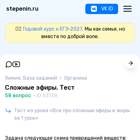
stepenin.ru
VK ID
❤️‍🔥
Годовой курс к ЕГЭ-2027.
Мы как семья, но
вместе по доброй воле.
Химия. База заданий
›
Органика
Сложные эфиры. Тест
58 вопрос
· ID 53138
Тест из урока «Все про сложные эфиры и жиры
за 1 урок»
Задана следующая схема превращений веществ: