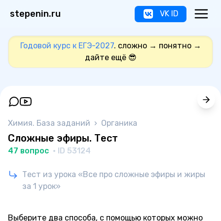
stepenin.ru
VK ID
Годовой курс к ЕГЭ-2027
. сложно → понятно →
дайте ещё 😎
Химия. База заданий
›
Органика
Сложные эфиры. Тест
47 вопрос
· ID 53124
Тест из урока «Все про сложные эфиры и жиры
за 1 урок»
Выберите два способа, с помощью которых можно