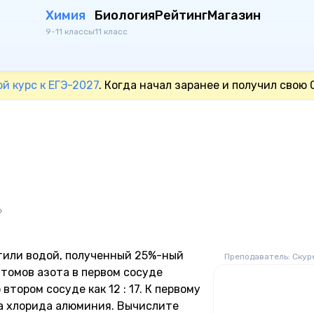
Химия
Биология
Рейтинг
Магазин
9-11 классы
11 класс
ой курс к ЕГЭ-2027
. Когда начал заранее и получил свою 
»
лотили водой, полученный 25%-ный
Преподаватель: Скур
атомов азота в первом сосуде
втором сосуде как 12 : 17. К первому
ра хлорида алюминия. Вычислите