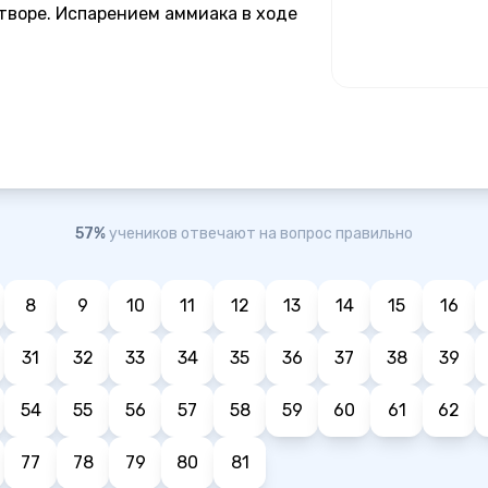
творе. Испарением аммиака в ходе
57%
учеников отвечают на вопрос правильно
8
9
10
11
12
13
14
15
16
31
32
33
34
35
36
37
38
39
54
55
56
57
58
59
60
61
62
77
78
79
80
81