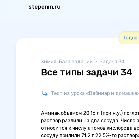
stepenin.ru
Годов
Химия. База заданий
›
Задача 34
Все типы задачи 34
Тест из урока «Вебинар и домашка
Аммиак объемом 20,16 л (при н.у.) пог
раствор разлили на два сосуда. Число 
относится к числу атомов кислорода во 
сосуду прилили 71,2 г 22,5%-го раство