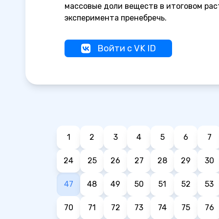
массовые доли веществ в итоговом рас
эксперимента пренебречь.
Войти с VK ID
1
2
3
4
5
6
7
24
25
26
27
28
29
30
47
48
49
50
51
52
53
70
71
72
73
74
75
76