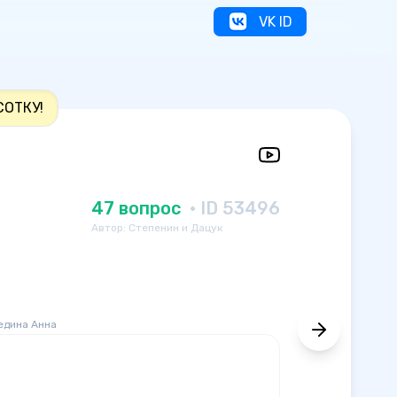
VK ID
СОТКУ!
47 вопрос
· ID 53496
Автор: Степенин и Дацук
едина Анна