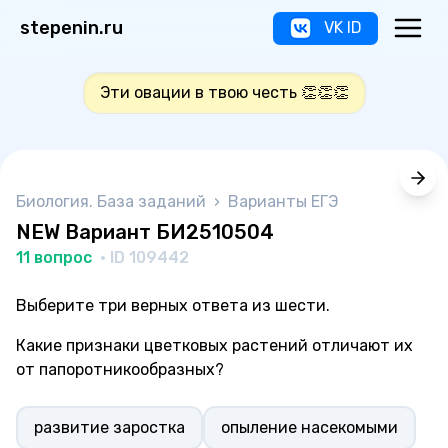
stepenin.ru
VK ID
Эти овации в твою честь 👏👏👏
Биология. База заданий
›
Варианты ЕГЭ
NEW Вариант БИ2510504
11 вопрос
· ID 109442
Выберите три верных ответа из шести.
Какие признаки цветковых растений отличают их
от папоротникообразных?
развитие заростка
опыление насекомыми