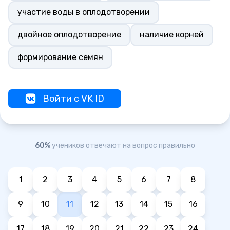
участие воды в оплодотворении
двойное оплодотворение
наличие корней
формирование семян
Войти с VK ID
60%
учеников отвечают на вопрос правильно
1
2
3
4
5
6
7
8
9
10
11
12
13
14
15
16
17
18
19
20
21
22
23
24