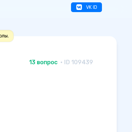
VK ID
олы.
13 вопрос
· ID 109439