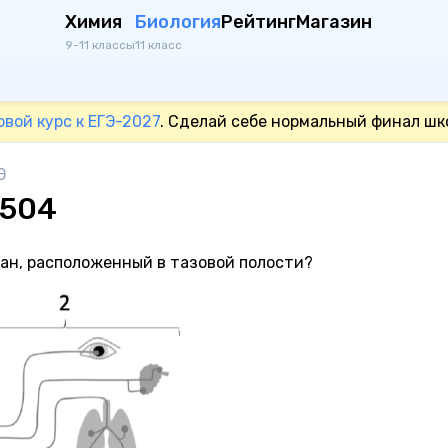
Химия
Биология
Рейтинг
Магазин
9-11 классы
11 класс
овой курс к ЕГЭ-2027
. Сделай себе нормальный финал шк
Э
0504
ган, расположенный в тазовой полости?