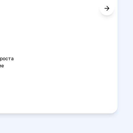
 роста
ие