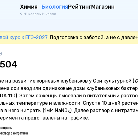
Химия
Биология
Рейтинг
Магазин
9-11 классы
11 класс
вой курс к ЕГЭ-2027
. Подготовка с заботой, а не с давле
Э
0504
е на развитие корневых клубеньков у Сои культурной (
G
емена сои вводили одинаковые дозы клубеньковых бакте
A 110). Затем саженцы высевали в питательный раство
ильных температуре и влажности. Спустя 10 дней расте
в в него нитраты (1мМ NaN0
). Далее раствор с нитрата
3
еримента представлены на графике.