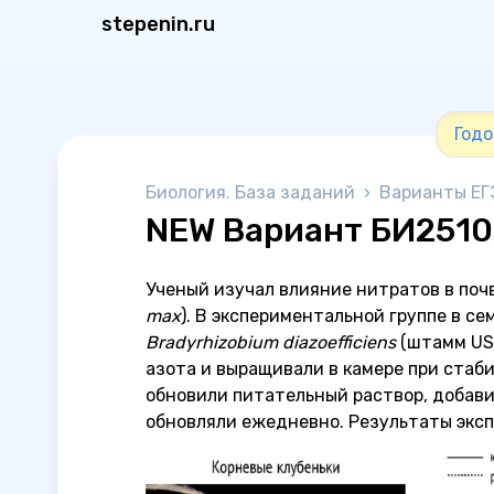
stepenin.ru
Годо
Биология. База заданий
›
Варианты ЕГ
NEW Вариант БИ251
Ученый изучал влияние нитратов в почв
max
). В экспериментальной группе в с
Bradyrhizobium diazoefficiens
(штамм USD
азота и выращивали в камере при стаб
обновили питательный раствор, добави
обновляли ежедневно. Результаты эксп