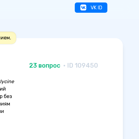
VK ID
нием.
23 вопрос
· ID 109450
lycine
рий
р без
ниям
ми