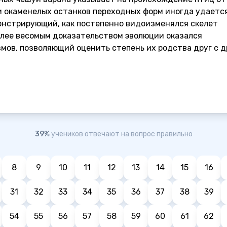
и окаменелых останков переходных форм иногда удаетс
онстрирующий, как постепенно видоизменялся скелет
более весомым доказательством эволюции оказался
мов, позволяющий оценить степень их родства друг с д
39%
учеников отвечают на вопрос правильно
8
9
10
11
12
13
14
15
16
31
32
33
34
35
36
37
38
39
54
55
56
57
58
59
60
61
62