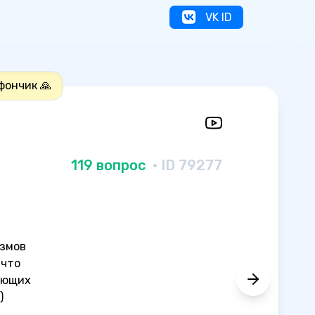
VK ID
фончик 🙏
119 вопрос
· ID 79277
измов
 что
тающих
)