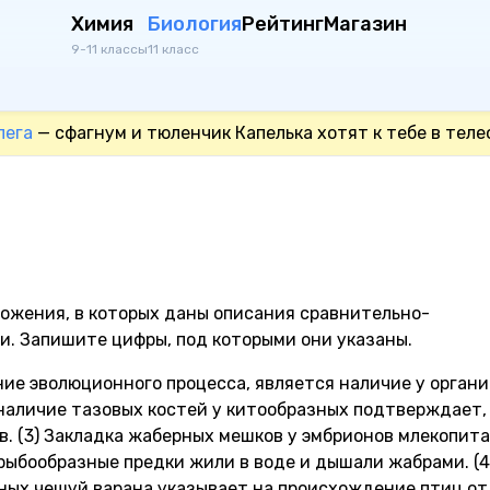
Химия
Биология
Рейтинг
Магазин
9-11 классы
11 класс
лега
— сфагнум и тюленчик Капелька хотят к тебе в теле
ожения, в которых даны описания сравнительно-
. Запишите цифры, под которыми они указаны.
ие эволюционного процесса, является наличие у орган
 наличие тазовых костей у китообразных подтверждает,
в. (3) Закладка жаберных мешков у эмбрионов млекопи
 рыбообразные предки жили в воде и дышали жабрами. (4
ных чешуй варана указывает на происхождение птиц от