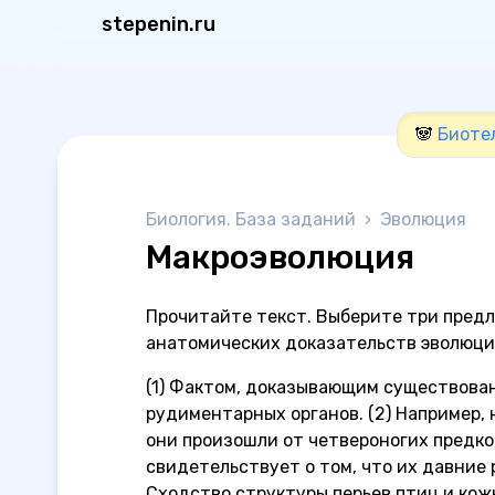
stepenin.ru
🐼
Биоте
Биология. База заданий
›
Эволюция
Макроэволюция
Прочитайте текст. Выберите три предл
анатомических доказательств эволюции
(1) Фактом, доказывающим существован
рудиментарных органов. (2) Например,
они произошли от четвероногих предко
свидетельствует о том, что их давние
Сходство структуры перьев птиц и кож