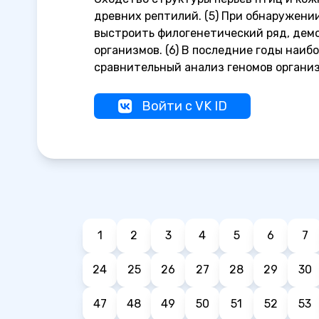
древних рептилий. (5) При обнаружени
выстроить филогенетический ряд, дем
организмов. (6) В последние годы наи
сравнительный анализ геномов организ
Войти с VK ID
1
2
3
4
5
6
7
24
25
26
27
28
29
30
47
48
49
50
51
52
53