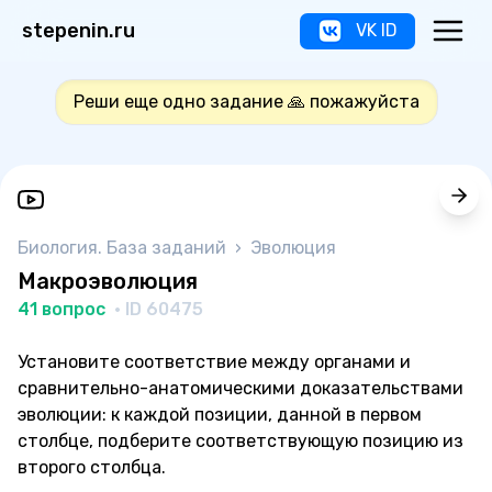
stepenin.ru
VK ID
Реши еще одно задание 🙏 пожажуйста
Биология. База заданий
›
Эволюция
Макроэволюция
41 вопрос
· ID 60475
Установите соответствие между органами и
сравнительно-анатомическими доказательствами
эволюции: к каждой позиции, данной в первом
столбце, подберите соответствующую позицию из
второго столбца.