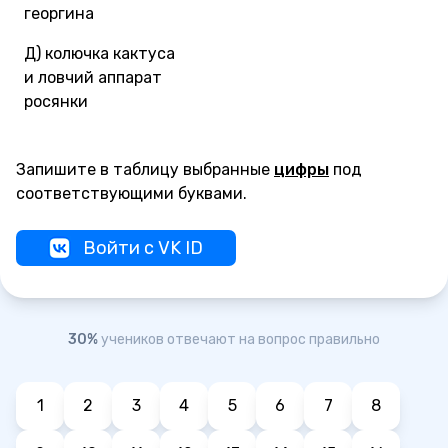
георгина
Д) колючка кактуса
и ловчий аппарат
росянки
Запишите в таблицу выбранные
цифры
под
соответствующими буквами.
Войти с VK ID
30%
учеников отвечают на вопрос правильно
1
2
3
4
5
6
7
8