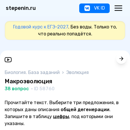
stepenin.ru
VK ID
Годовой курс к ЕГЭ-2027
. Без воды. Только то,
что реально попадётся.
Биология. База заданий
›
Эволюция
Макроэволюция
38 вопрос
· ID 58760
Прочитайте текст. Выберите три предложения, в
которых даны описания
общей дегенерации
.
Запишите в таблицу
цифры
, под которыми они
указаны.