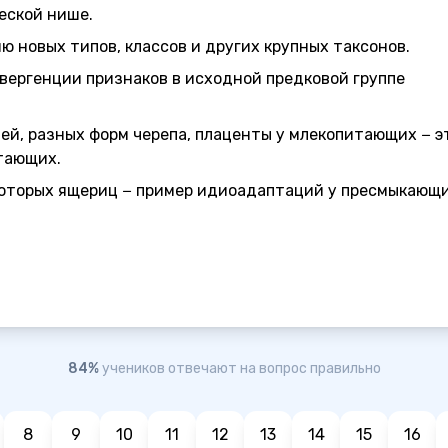
еской нише.
 новых типов, классов и других крупных таксонов.
ергенции признаков в исходной предковой группе
ей, разных форм черепа, плаценты у млекопитающих − э
тающих.
которых ящериц − пример идиоадаптаций у пресмыкающи
84%
учеников отвечают на вопрос правильно
8
9
10
11
12
13
14
15
16