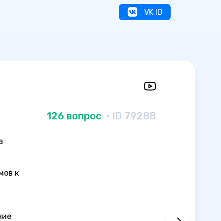
VK ID
126 вопрос
· ID 79288
а
мов к
ние