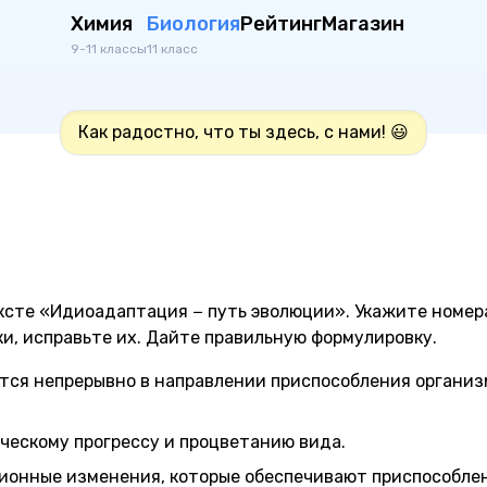
Химия
Биология
Рейтинг
Магазин
9-11 классы
11 класс
Как радостно, что ты здесь, с нами! 😃
ксте «Идиоадаптация − путь эволюции». Укажите номер
и, исправьте их. Дайте правильную формулировку.
ся непрерывно в направлении приспособления организ
ческому прогрессу и процветанию вида.
ионные изменения, которые обеспечивают приспособле