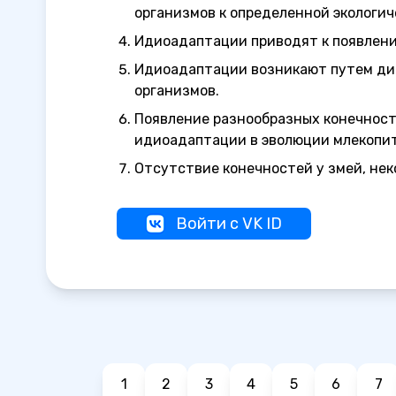
организмов к определенной экологич
Идиоадаптации приводят к появлению
Идиоадаптации возникают путем див
организмов.
Появление разнообразных конечност
идиоадаптации в эволюции млекопи
Отсутствие конечностей у змей, не
Войти с VK ID
1
2
3
4
5
6
7