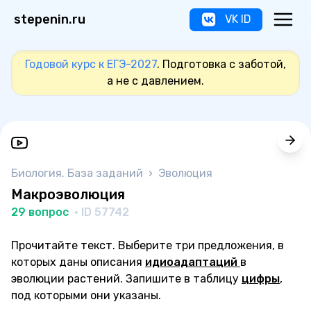
stepenin.ru
VK ID
Годовой курс к ЕГЭ-2027
. Подготовка с заботой,
а не с давлением.
Биология. База заданий
›
Эволюция
Макроэволюция
29 вопрос
· ID 57742
Прочитайте текст. Выберите три предложения, в
которых даны описания
идиоадаптаций
в
эволюции растений. Запишите в таблицу
цифры
,
под которыми они указаны.