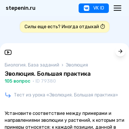
stepenin.ru
VK ID
Силы еще есть? Иногда отдыхай ⏱️
Биология. База заданий
›
Эволюция
Эволюция. Большая практика
105 вопрос
· ID 79380
Тест из урока «Эволюция. Большая практика»
Установите соответствие между примерами и
направлениями эволюции у растений, к которым эти
примеры относятся: к каждой позиции, данной в