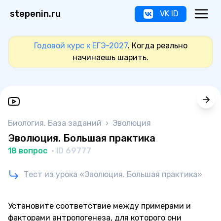
stepenin.ru
VK ID
Годовой курс к ЕГЭ-2027
. Когда реально
начинаешь шарить.
Биология. База заданий
›
Эволюция
Эволюция. Большая практика
18 вопрос
· ID 69777
Тест из урока «Эволюция. Большая практика»
Установите соответствие между примерами и
факторами антропогенеза, для которого они