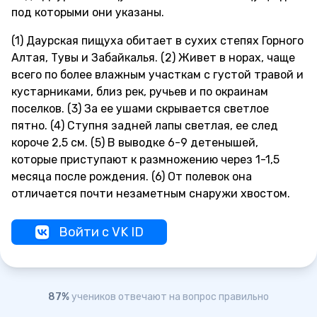
под которыми они указаны.
(1) Даурская пищуха обитает в сухих степях Горного
Алтая, Тувы и Забайкалья. (2) Живет в норах, чаще
всего по более влажным участкам с густой травой и
кустарниками, близ рек, ручьев и по окраинам
поселков. (3) За ее ушами скрывается светлое
пятно. (4) Ступня задней лапы светлая, ее след
короче 2,5 см. (5) В выводке 6-9 детенышей,
которые приступают к размножению через 1-1,5
месяца после рождения. (6) От полевок она
отличается почти незаметным снаружи хвостом.
Войти с VK ID
87%
учеников отвечают на вопрос правильно