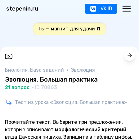
stepenin.ru
VK ID
Ты — магнит для удачи 🧲
Биология. База заданий
›
Эволюция
Эволюция. Большая практика
21 вопрос
· ID 70863
Тест из урока «Эволюция. Большая практика»
Прочитайте текст. Выберите три предложения,
которые описывают
морфологический критерий
вида Даурская пищуха. Запишите в таблицу цифры,