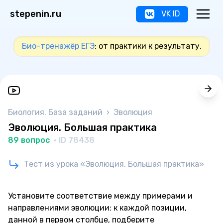
stepenin.ru
VK ID
Био-тренажёр ЕГЭ
: от практики к результату.
Биология. База заданий
›
Эволюция
Эволюция. Большая практика
89 вопрос
· ID 78438
Тест из урока «Эволюция. Большая практика»
Установите соответствие между примерами и
направлениями эволюции: к каждой позиции,
данной в первом столбце, подберите