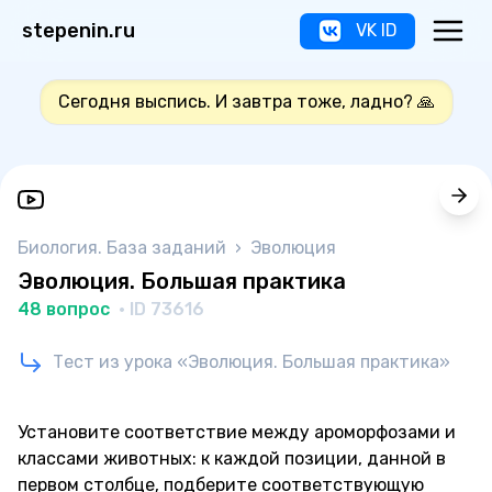
stepenin.ru
VK ID
Сегодня выспись. И завтра тоже, ладно? 🙏
Биология. База заданий
›
Эволюция
Эволюция. Большая практика
48 вопрос
· ID 73616
Тест из урока «Эволюция. Большая практика»
Установите соответствие между ароморфозами и
классами животных: к каждой позиции, данной в
первом столбце, подберите соответствующую