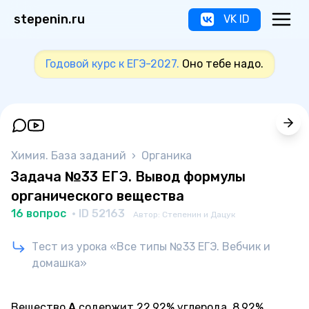
stepenin.ru
VK ID
Годовой курс к ЕГЭ-2027.
Оно тебе надо.
Химия. База заданий
›
Органика
Задача №33 ЕГЭ. Вывод формулы
органического вещества
16 вопрос
· ID 52163
Автор: Степенин и Дацук
Тест из урока «Все типы №33 ЕГЭ. Вебчик и
домашка»
Вещество
А
содержит 22,92% углерода, 8,92%