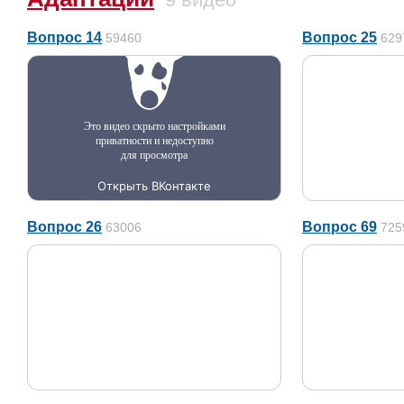
Вопрос 14
Вопрос 25
59460
629
Вопрос 26
Вопрос 69
63006
725