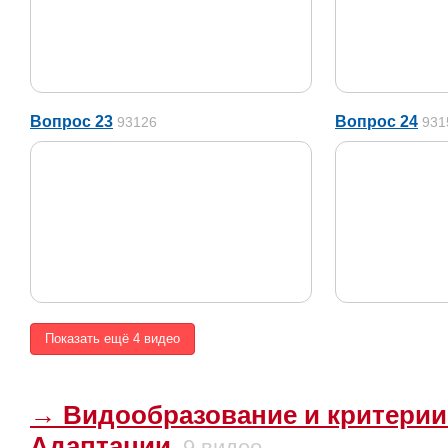
Вопрос 23
Вопрос 24
93126
931
Показать ещё 4 видео
→ Видообразование и критерии
Адаптации
9 видео