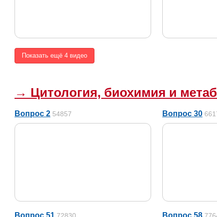
Показать ещё 4 видео
→ Цитология, биохимия и мета
Вопрос 2
Вопрос 30
54857
661
Вопрос 51
Вопрос 58
72830
776