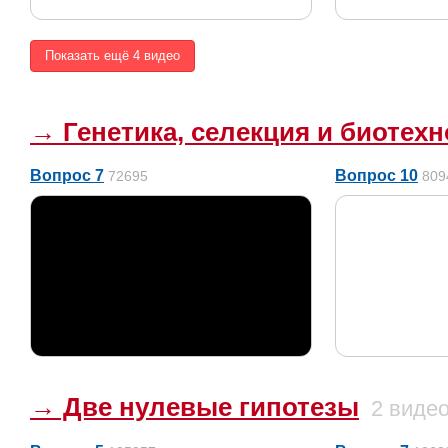
Показать ещё 4 видео
→ Генетика, селекция и биотех
Вопрос 7
Вопрос 10
72695
809
→ Две нулевые гипотезы
2 виде