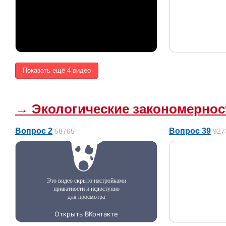
Показать ещё 4 видео
→ Экологические закономернос
Вопрос 2
Вопрос 39
58765
927