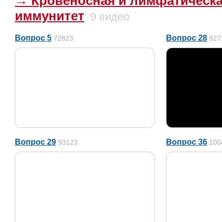
→ Кровеносная и лимфатическа
иммунитет
9 видео
Вопрос 5
Вопрос 28
72823
927
Вопрос 29
Вопрос 36
93123
100