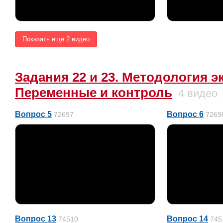
Показать ещё 2 видео
Задания 22 и 23. Методология э
Переменные и контроль
4 видео
Вопрос 5
Вопрос 6
72697
7269
Вопрос 13
Вопрос 14
74510
745