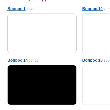
Вопрос 1
Вопрос 10
73432
785
Вопрос 14
Вопрос 18
88422
950