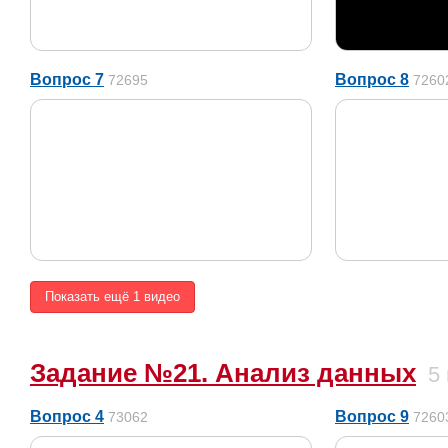
Вопрос 7
Вопрос 8
72695
7260
Показать ещё 1 видео
Задание №21. Анализ данных
5
Вопрос 4
Вопрос 9
73062
7260