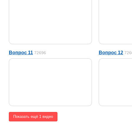
Вопрос 11
Вопрос 12
72696
726
Показать ещё 1 видео