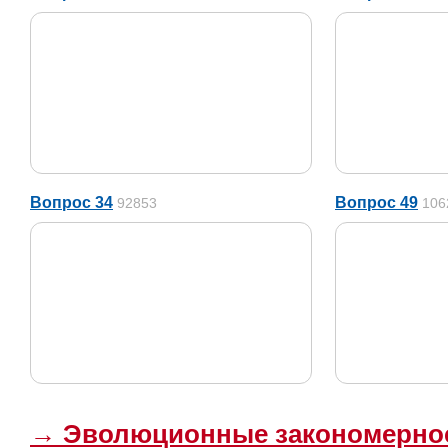
Вопрос 34
Вопрос 49
92853
106
→ Эволюционные закономерно