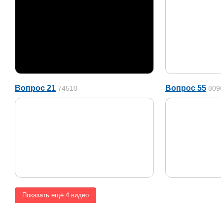
Вопрос 21
Вопрос 55
74510
809
Показать ещё 4 видео