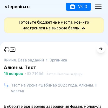
stepenin.ru
VK ID
Готовьте бюджетные места, кое-кто
настроился на высокие баллы! 🔥
Химия. База заданий
›
Органика
Алкены. Тест
15 вопрос
· ID 71456
Автор: Степенин и Дацук
Тест из урока «Вебинар 2023 года. Алкены. II
часть»
Выберите
все
верные завершения фразы: молекула