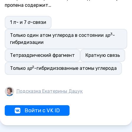
пропена содержит…
1
π
- и 7
σ
-связи
3
Только один атом углерода в состоянии
sp
-
гибридизации
Тетраэдрический фрагмент
Кратную связь
2
Только
sp
-гибридизованные атомы углерода
Подсказка Екатерины Дацук
Войти с VK ID