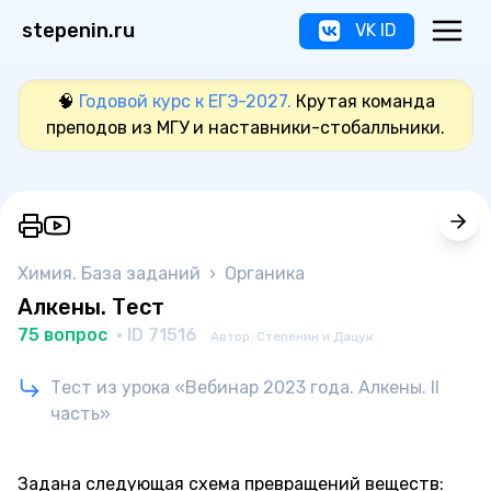
stepenin.ru
VK ID
🧠
Годовой курс к ЕГЭ-2027.
Крутая команда
преподов из МГУ и наставники-стобалльники.
Химия. База заданий
›
Органика
Алкены. Тест
75 вопрос
· ID 71516
Автор: Степенин и Дацук
Тест из урока «Вебинар 2023 года. Алкены. II
часть»
Задана следующая схема превращений веществ: