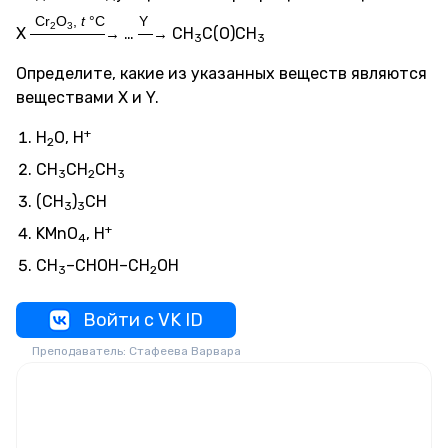
Cr
O
,
t
°C
Y
2
3
X
…
CH
C(O)CH
—————→
—→
3
3
Определите, какие из указанных веществ являются
веществами X и Y.
+
H
O, H
2
CH
CH
CH
3
2
3
(CH
)
CH
3
3
+
KMnO
, H
4
CH
–CHOH–CH
OH
3
2
Войти с VK ID
Преподаватель: Стафеева Варвара