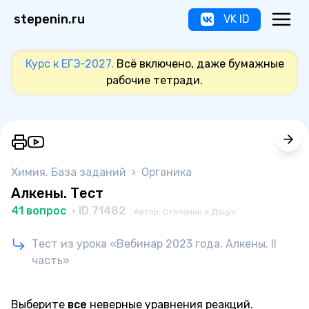
stepenin.ru
VK ID
Курс к ЕГЭ-2027.
Всё включено, даже бумажные
рабочие тетради.
Химия. База заданий
›
Органика
Алкены. Тест
41 вопрос
· ID 71482
Автор: Степенин и Дацук
Тест из урока «Вебинар 2023 года. Алкены. II
часть»
Выберите
все
неверные уравнения реакций.