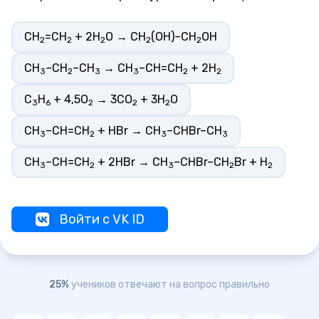
CH
=CH
+ 2H
O → CH
(OH)–CH
OH
2
2
2
2
2
CH
–CH
–CH
→ CH
–CH=CH
+ 2H
3
2
3
3
2
2
C
H
+ 4,5O
→ 3CO
+ 3H
O
3
6
2
2
2
CH
–CH=CH
+ HBr → CH
–CHBr–CH
3
2
3
3
CH
–CH=CH
+ 2HBr → CH
–CHBr–CH
Br + H
3
2
3
2
2
Войти с VK ID
25%
учеников отвечают на вопрос правильно