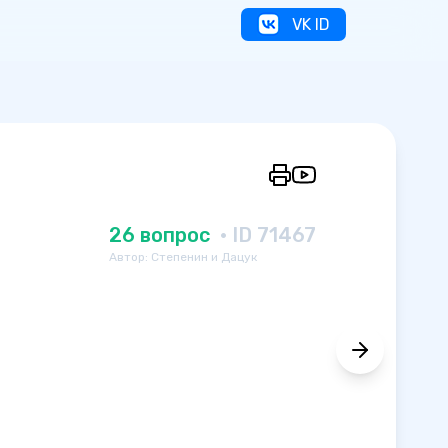
VK ID
26 вопрос
· ID 71467
Автор: Степенин и Дацук