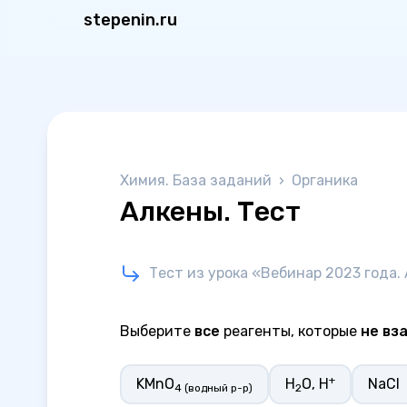
stepenin.ru
Химия. База заданий
›
Органика
Алкены. Тест
Тест из урока «Вебинар 2023 года. 
Выберите
все
реагенты, которые
не вз
+
KMnO
H
O, H
NaCl
4 (водный р-р)
2