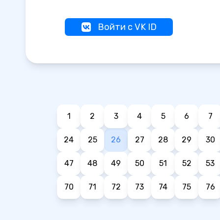
Войти с VK ID
1
2
3
4
5
6
7
24
25
26
27
28
29
30
47
48
49
50
51
52
53
70
71
72
73
74
75
76