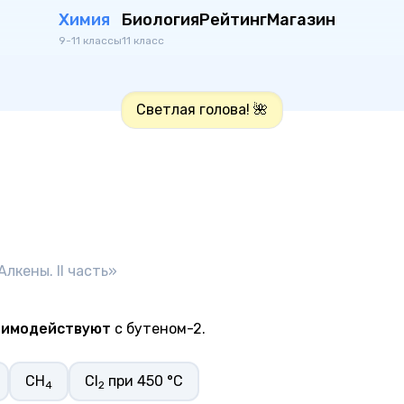
Химия
Биология
Рейтинг
Магазин
9-11 классы
11 класс
Светлая голова! 🌺
Алкены. II часть»
аимодействуют
с бутеном-2.
CH
Cl
при 450 °C
4
2