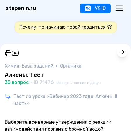
stepenin.ru
VK ID
Почему-то начинаю тобой гордиться 🏆
Химия. База заданий
›
Органика
Алкены. Тест
35 вопрос
· ID 71476
Автор: Степенин и Дацук
Тест из урока «Вебинар 2023 года. Алкены. II
часть»
Выберите
все
верные утверждения о реакции
взаимодействия пропена с бромной водой.