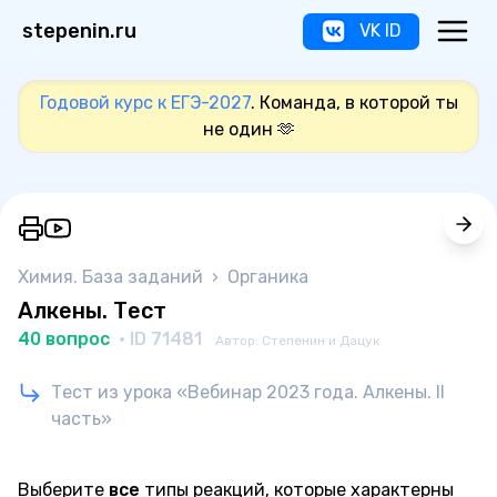
stepenin.ru
VK ID
Годовой курс к ЕГЭ-2027
. Команда, в которой ты
не один 🫶
Химия. База заданий
›
Органика
Алкены. Тест
40 вопрос
· ID 71481
Автор: Степенин и Дацук
Тест из урока «Вебинар 2023 года. Алкены. II
часть»
Выберите
все
типы реакций, которые характерны