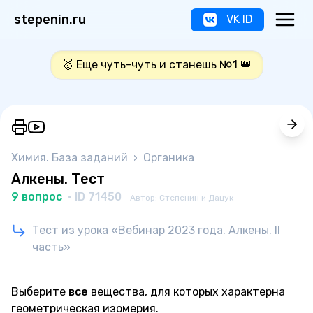
stepenin.ru
VK ID
🥇 Еще чуть-чуть и станешь №1 👑
Химия. База заданий
›
Органика
Алкены. Тест
9 вопрос
· ID 71450
Автор: Степенин и Дацук
Тест из урока «Вебинар 2023 года. Алкены. II
часть»
Выберите
все
вещества, для которых характерна
геометрическая изомерия.