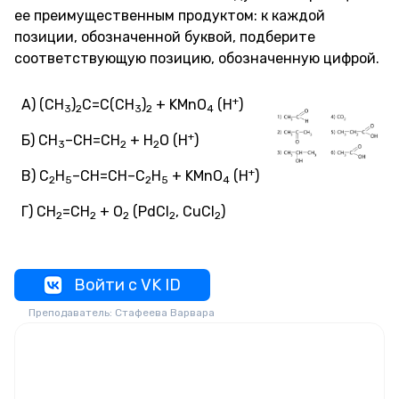
ее преимущественным продуктом: к каждой
позиции, обозначенной буквой, подберите
соответствующую позицию, обозначенную цифрой.
+
А) (CH
)
C=C(CH
)
+ KMnO
(H
)
3
2
3
2
4
+
Б) CH
–CH=CH
+ H
O (H
)
3
2
2
+
В) C
H
–CH=CH–C
H
+ KMnO
(H
)
2
5
2
5
4
Г) СH
=CH
+ O
(PdCl
, CuCl
)
2
2
2
2
2
Войти с VK ID
Преподаватель: Стафеева Варвара