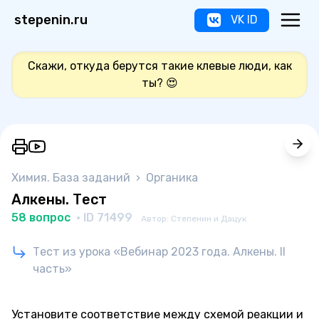
stepenin.ru
VK ID
Скажи, откуда берутся такие клевые люди, как
ты? 😍
Химия. База заданий
›
Органика
Алкены. Тест
58 вопрос
· ID 71499
Автор: Степенин и Дацук
Тест из урока «Вебинар 2023 года. Алкены. II
часть»
Установите соответствие между схемой реакции и