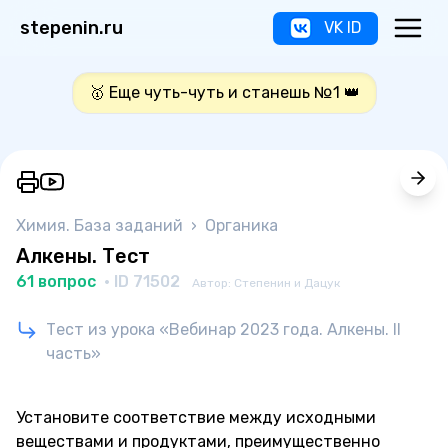
stepenin.ru
VK ID
🥇 Еще чуть-чуть и станешь №1 👑
Химия. База заданий
›
Органика
Алкены. Тест
61 вопрос
· ID 71502
Автор: Степенин и Дацук
Тест из урока «Вебинар 2023 года. Алкены. II
часть»
Установите соответствие между исходными
веществами и продуктами, преимущественно