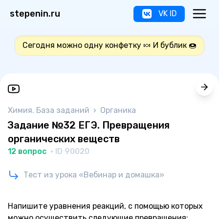
stepenin.ru
VK ID
Сегодня можно одну конфетку 🍬 И бублик 🍩
Химия. База заданий
›
Органика
Задание №32 ЕГЭ. Превращения
органических веществ
12 вопрос
· ID 90020
Тест из урока «Вебинар и домашка»
Напишите уравнения реакций, с помощью которых
можно осуществить следующие превращения: