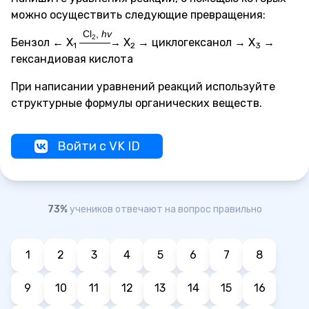
можно осуществить следующие превращения:
Cl
,
hv
2
Бензол ← X
X
→ циклогексанол → X
→
———→
1
2
3
гександиовая кислота
При написании уравнений реакций используйте
структурные формулы органических веществ.
Войти с VK ID
73%
учеников отвечают на вопрос правильно
1
2
3
4
5
6
7
8
9
10
11
12
13
14
15
16