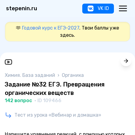
stepenin.ru
VK ID
🫶
Годовой курс к ЕГЭ-2027
. Твои баллы уже
здесь.
Химия. База заданий
›
Органика
Задание №32 ЕГЭ. Превращения
органических веществ
142 вопрос
· ID 109466
Тест из урока «Вебинар и домашка»
Напишите уравнения реакций, с помощью которых