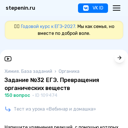
stepenin.ru
VK ID
❤️‍🔥
Годовой курс к ЕГЭ-2027.
Мы как семья, но
вместе по доброй воле.
Химия. База заданий
›
Органика
Задание №32 ЕГЭ. Превращения
органических веществ
150 вопрос
· ID 109474
Тест из урока «Вебинар и домашка»
Напишите уравнения реакций, с помощью которых