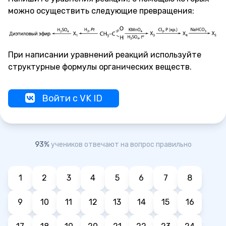
можно осуществить следующие превращения:
При написании уравнений реакций используйте
структурные формулы органических веществ.
Войти с VK ID
93%
учеников отвечают на вопрос правильно
1
2
3
4
5
6
7
8
9
10
11
12
13
14
15
16