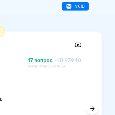
VK ID

17 вопрос
· ID 93940
Автор: Степенин и Дацук
: