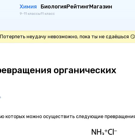
Химия
Биология
Рейтинг
Магазин
9-11 классы
11 класс
Потерпеть неудачу невозможно, пока ты не сдаёшься 
ревращения органических
»
ью которых можно осуществить следующие превращения