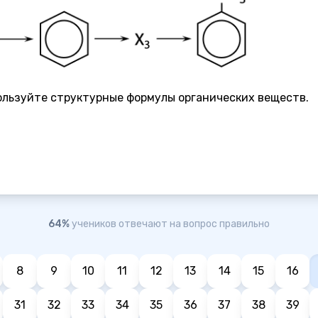
ользуйте структурные формулы органических веществ.
64%
учеников отвечают на вопрос правильно
8
9
10
11
12
13
14
15
16
31
32
33
34
35
36
37
38
39