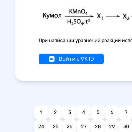
При написании уравнений реакций исп
Войти с VK ID
1
2
3
4
5
6
7
24
25
26
27
28
29
30