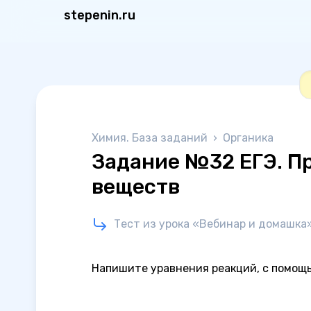
stepenin.ru
Химия. База заданий
›
Органика
Задание №32 ЕГЭ. П
веществ
Тест из урока «Вебинар и домашка
Напишите уравнения реакций, с помощ