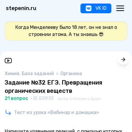
stepenin.ru
VK ID
Когда Менделееву было 18 лет, он не знал о
строении атома. А ты знаешь 😎
Химия. База заданий
›
Органика
Задание №32 ЕГЭ. Превращения
органических веществ
21 вопрос
· ID 50935
Автор: Степенин и Дацук
Тест из урока «Вебинар и домашка»
Напишите уравнения реакций, с помощью которых