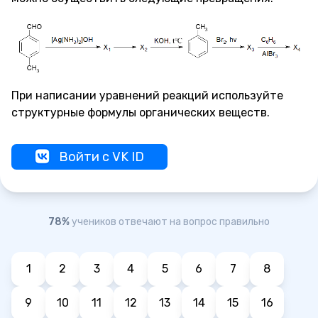
При написании уравнений реакций используйте
структурные формулы органических веществ.
Войти с VK ID
78%
учеников отвечают на вопрос правильно
1
2
3
4
5
6
7
8
9
10
11
12
13
14
15
16