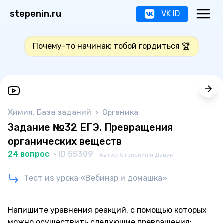
stepenin.ru
VK ID
Почему-то начинаю тобой гордиться 🏆
Химия. База заданий
›
Органика
Задание №32 ЕГЭ. Превращения
органических веществ
24 вопрос
· ID 55309
Автор: Степенин и Дацук
Тест из урока «Вебинар и домашка»
Напишите уравнения реакций, с помощью которых
можно осуществить следующие превращения: