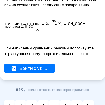
можно осуществить следующие превращения:
Na
этиламин → этанол → X
X
→ CH
COOH
—→
1
2
3
пропанол-2, H
SO
2
4
X
————————→
3
При написании уравнений реакций используйте
структурные формулы органических веществ.
Войти с VK ID
82%
учеников отвечают на вопрос правильно