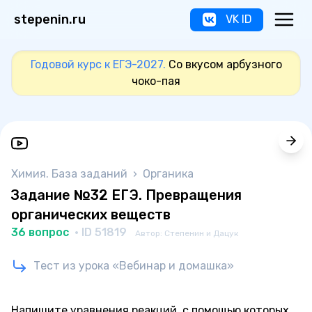
stepenin.ru
VK ID
Годовой курс к ЕГЭ-2027.
Со вкусом арбузного
чоко-пая
Химия. База заданий
›
Органика
Задание №32 ЕГЭ. Превращения
органических веществ
36 вопрос
· ID 51819
Автор: Степенин и Дацук
Тест из урока «Вебинар и домашка»
Напишите уравнения реакций, с помощью которых