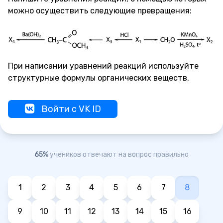
можно осуществить следующие превращения:
При написании уравнений реакций используйте
структурные формулы органических веществ.
Войти с VK ID
65%
учеников отвечают на вопрос правильно
1
2
3
4
5
6
7
8
9
10
11
12
13
14
15
16