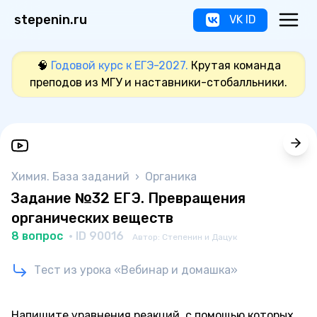
stepenin.ru
VK ID
🧠
Годовой курс к ЕГЭ-2027.
Крутая команда
преподов из МГУ и наставники-стобалльники.
Химия. База заданий
›
Органика
Задание №32 ЕГЭ. Превращения
органических веществ
8 вопрос
· ID 90016
Автор: Степенин и Дацук
Тест из урока «Вебинар и домашка»
Напишите уравнения реакций, с помощью которых