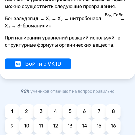
можно осуществить следующие превращения:
Br
, FeBr
2
3
Бензальдегид → X
→ X
→ нитробензол
————→
1
2
X
→ 3-броманилин
3
При написании уравнений реакций используйте
структурные формулы органических веществ.
Войти с VK ID
96%
учеников отвечают на вопрос правильно
1
2
3
4
5
6
7
8
9
10
11
12
13
14
15
16