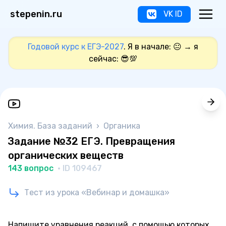
stepenin.ru
VK ID
Годовой курс к ЕГЭ-2027
. Я в начале: 😐 → я
сейчас: 😎💯
Химия. База заданий
›
Органика
Задание №32 ЕГЭ. Превращения
органических веществ
143 вопрос
· ID 109467
Тест из урока «Вебинар и домашка»
Напишите уравнения реакций, с помощью которых