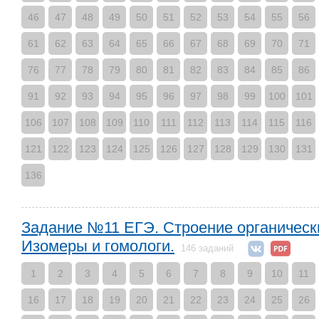
46
47
48
49
50
51
52
53
54
55
56
61
62
63
64
65
66
67
68
69
70
71
76
77
78
79
80
81
82
83
84
85
86
91
92
93
94
95
96
97
98
99
100
101
106
107
108
109
110
111
112
113
114
115
116
121
122
123
124
125
126
127
128
129
130
131
136
Задание №11 ЕГЭ. Строение органическ
Изомеры и гомологи.
146 заданий
1
2
3
4
5
6
7
8
9
10
11
16
17
18
19
20
21
22
23
24
25
26