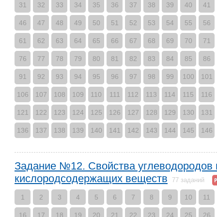
31
32
33
34
35
36
37
38
39
40
41
46
47
48
49
50
51
52
53
54
55
56
61
62
63
64
65
66
67
68
69
70
71
76
77
78
79
80
81
82
83
84
85
86
91
92
93
94
95
96
97
98
99
100
101
106
107
108
109
110
111
112
113
114
115
116
121
122
123
124
125
126
127
128
129
130
131
136
137
138
139
140
141
142
143
144
145
146
Задание №12. Свойства углеводородов 
кислородсодержащих веществ
77 заданий
1
2
3
4
5
6
7
8
9
10
11
16
17
18
19
20
21
22
23
24
25
26