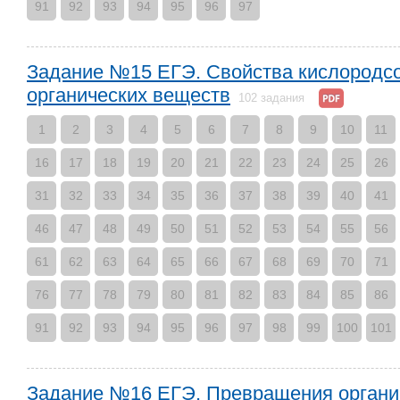
91
92
93
94
95
96
97
Задание №15 ЕГЭ. Свойства кислород
органических веществ
102 задания
1
2
3
4
5
6
7
8
9
10
11
16
17
18
19
20
21
22
23
24
25
26
31
32
33
34
35
36
37
38
39
40
41
46
47
48
49
50
51
52
53
54
55
56
61
62
63
64
65
66
67
68
69
70
71
76
77
78
79
80
81
82
83
84
85
86
91
92
93
94
95
96
97
98
99
100
101
Задание №16 ЕГЭ. Превращения органи