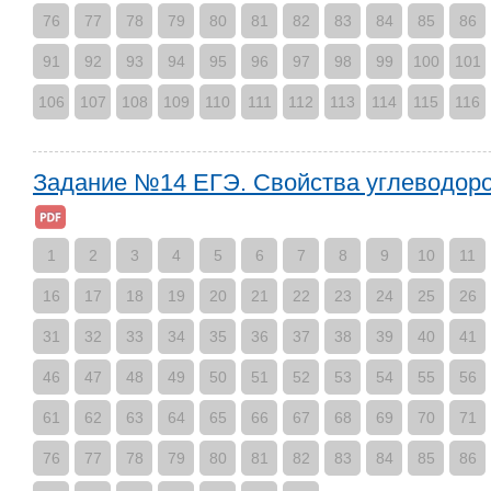
76
77
78
79
80
81
82
83
84
85
86
91
92
93
94
95
96
97
98
99
100
101
106
107
108
109
110
111
112
113
114
115
116
Задание №14 ЕГЭ. Свойства углеводор
1
2
3
4
5
6
7
8
9
10
11
16
17
18
19
20
21
22
23
24
25
26
31
32
33
34
35
36
37
38
39
40
41
46
47
48
49
50
51
52
53
54
55
56
61
62
63
64
65
66
67
68
69
70
71
76
77
78
79
80
81
82
83
84
85
86