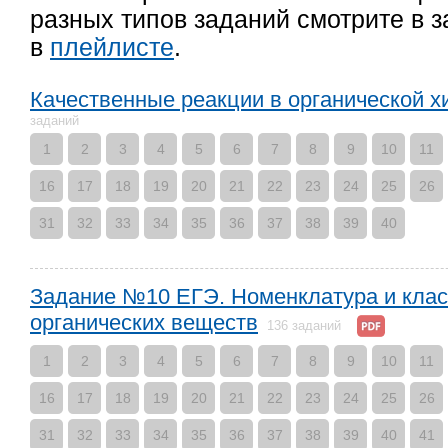
разных типов заданий смотрите в 
в
плейлисте
.
Качественные реакции в органической хи
заданий
1
2
3
4
5
6
7
8
9
10
11
16
17
18
19
20
21
22
23
24
25
26
31
32
33
34
35
36
37
38
39
40
Задание №10 ЕГЭ. Номенклатура и кла
органических веществ
136 заданий
1
2
3
4
5
6
7
8
9
10
11
16
17
18
19
20
21
22
23
24
25
26
31
32
33
34
35
36
37
38
39
40
41