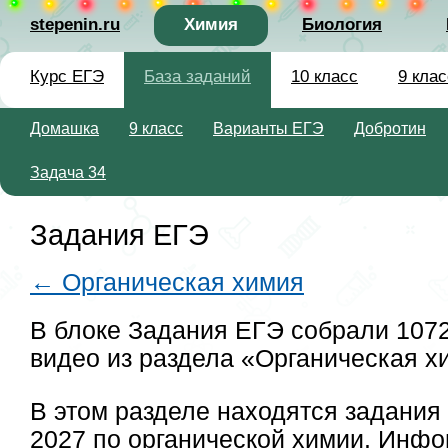
stepenin.ru
Химия
Биология
Курс ЕГЭ
База заданий
10 класс
9 клас
Домашка
9 класс
Варианты ЕГЭ
Добротин
Задача 34
Задания ЕГЭ
← Органическая химия
В блоке Задания ЕГЭ собрали 1072
видео из раздела «Органическая х
В этом разделе находятся задани
2027 по органической химии. Инфо