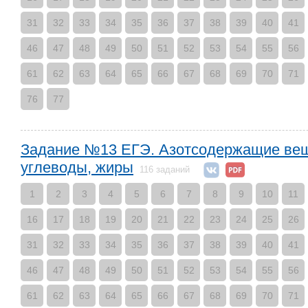
31
32
33
34
35
36
37
38
39
40
41
46
47
48
49
50
51
52
53
54
55
56
61
62
63
64
65
66
67
68
69
70
71
76
77
Задание №13 ЕГЭ. Азотсодержащие вещ
углеводы, жиры
116 заданий
1
2
3
4
5
6
7
8
9
10
11
16
17
18
19
20
21
22
23
24
25
26
31
32
33
34
35
36
37
38
39
40
41
46
47
48
49
50
51
52
53
54
55
56
61
62
63
64
65
66
67
68
69
70
71